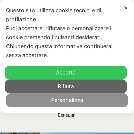
RU
ЗАКАЗАТЬ СЕЙЧАС
✕
Questo sito utilizza cookie tecnici e di
profilazione.
Puoi accettare, rifiutare o personalizzare i
cookie premendo i pulsanti desiderati.
Chiudendo questa informativa continuerai
senza accettare.
НОМЕРА И УСЛУГ
ЧТО ПОСЕ
КАК НАС НАЙТИ
Accetta
ЧТО ПОСЕТИТЬ
Rifiuta
Расположение
отеля Laguna типа B&B является идеальной
отправной точкой
Personalizza
для самых известных туристических направлений в районе
Венеции.