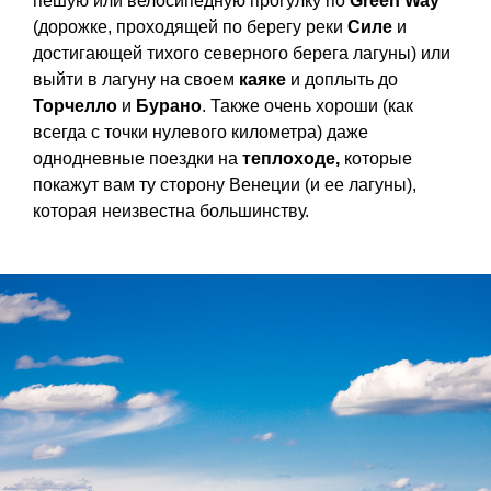
пешую или велосипедную прогулку по
Green Way
(дорожке, проходящей по берегу реки
Силе
и
достигающей тихого северного берега лагуны) или
выйти в лагуну на своем
каяке
и доплыть до
Торчелло
и
Бурано
. Также очень хороши (как
всегда с точки нулевого километра) даже
однодневные поездки на
теплоходе,
которые
покажут вам ту сторону Венеции (и ее лагуны),
которая неизвестна большинству.