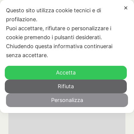
IT
PRENOTA ORA
✕
Questo sito utilizza cookie tecnici e di
profilazione.
Puoi accettare, rifiutare o personalizzare i
cookie premendo i pulsanti desiderati.
Chiudendo questa informativa continuerai
senza accettare.
Camere e servizi
Cosa visitare
Dove siamo
Accetta
Rifiuta
Lorem ipsum dolor sit amet
Personalizza