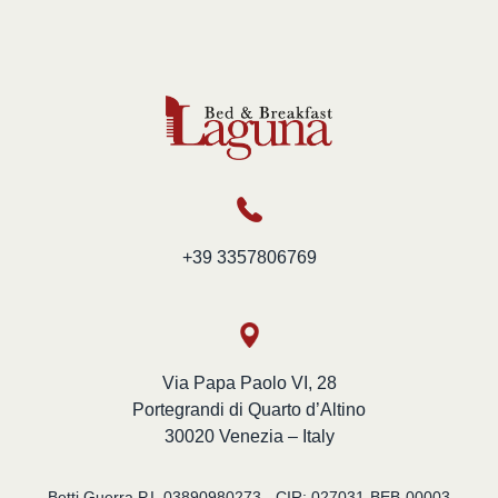
+39 3357806769
Via Papa Paolo VI, 28
Portegrandi di Quarto d’Altino
30020 Venezia – Italy
Betti Guerra P.I. 03890980273 - CIR: 027031-BEB-00003